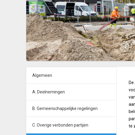
Algemeen
De 
voo
A. Deelnemingen
van
aan
B. Gemeenschappelijke regelingen
bel
par
C. Overige verbonden partijen
te 