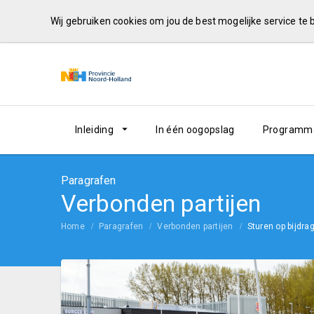
Wij gebruiken cookies om jou de best mogelijke service te
Inleiding
In één oogopslag
Programma
Paragrafen
Verbonden partijen
Home
Paragrafen
Verbonden partijen
Sturen op bijdra