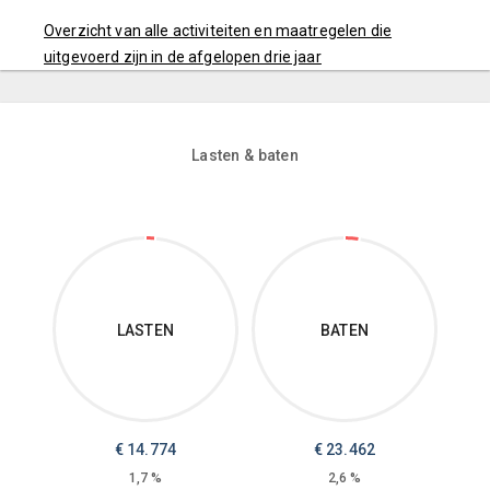
Overzicht van alle activiteiten en maatregelen die
uitgevoerd zijn in de afgelopen drie jaar
Lasten & baten
LASTEN
BATEN
€
14.774
€
23.462
1,7 %
2,6 %