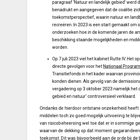
paragraaf ‘Natuur en landelijk gebied’ we
benadrukt en aangegeven dat de coalitie zich
toekomstperspectief, waarin natuur en land
recreëren. In 2023 is een start gemaakt om
onderzoeken hoe in de komende jaren de am
beschikking staande mogelijkheden en middel
worden.
Op 7 juli 2023 viel het kabinet Rutte IV. He
directe gevolgen voor het
Nationaal Program
Transitiefonds in het kader waarvan provin
konden dienen. Als gevolg van de demissiona
vergadering op 3 oktober 2023 namelijk het da
gebied en natuur’ controversieel verklaard.
Ondanks de hierdoor ontstane onzekerheid heeft 
middelen toch zo goed mogelijk uitvoering te blijve
van risicobeheersing wel toe dat er in sommige ge
waarvan de dekking op dat moment gegarandeerd w
toekomst. Dit was bijvoorbeeld aan de orde bij de