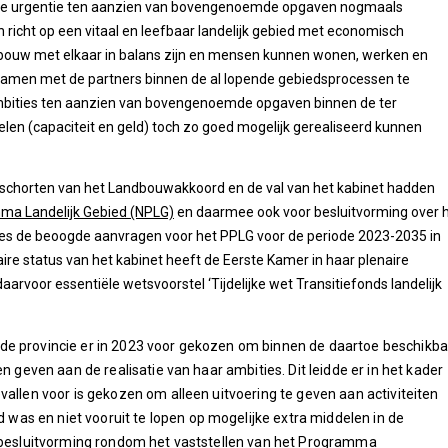
rd de urgentie ten aanzien van bovengenoemde opgaven nogmaals
 richt op een vitaal en leefbaar landelijk gebied met economisch
bouw met elkaar in balans zijn en mensen kunnen wonen, werken en
 samen met de partners binnen de al lopende gebiedsprocessen te
bities ten aanzien van bovengenoemde opgaven binnen de ter
en (capaciteit en geld) toch zo goed mogelijk gerealiseerd kunnen
t opschorten van het Landbouwakkoord en de val van het kabinet hadden
ma Landelijk Gebied (NPLG)
en daarmee ook voor besluitvorming over 
cies de beoogde aanvragen voor het PPLG voor de periode 2023-2035 in
ire status van het kabinet heeft de Eerste Kamer in haar plenaire
arvoor essentiële wetsvoorstel ‘Tijdelijke wet Transitiefonds landelijk
de provincie er in 2023 voor gekozen om binnen de daartoe beschikba
n geven aan de realisatie van haar ambities. Dit leidde er in het kader
vallen voor is gekozen om alleen uitvoering te geven aan activiteiten
as en niet vooruit te lopen op mogelijke extra middelen in de
 besluitvorming rondom het vaststellen van het
Programma