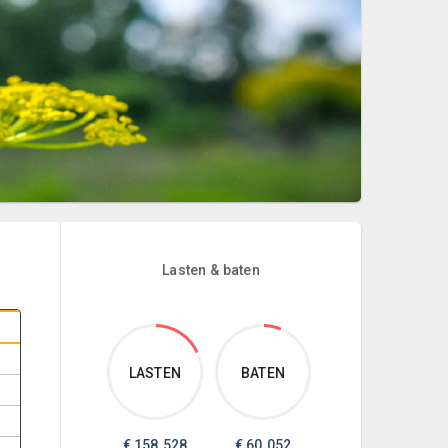
Lasten & baten
LASTEN
BATEN
€
158.528
€
60.052