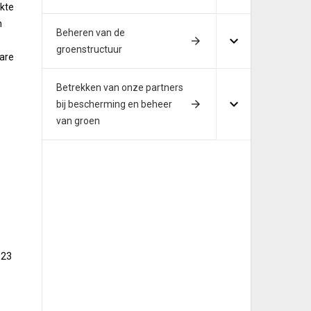
ikte
n
Beheren van de
groenstructuur
bare
.
Betrekken van onze partners
bij bescherming en beheer
van groen
023