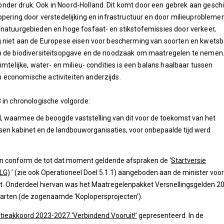
nder druk. Ook in Noord-Holland. Dit komt door een gebrek aan gesch
ppering door verstedelijking en infrastructuur en door milieuprobleme
 natuurgebieden en hoge fosfaat- en stikstofemissies door verkeer,
ng niet aan de Europese eisen voor bescherming van soorten en kwets
an de biodiversiteitsopgave en de noodzaak om maatregelen te nemen
imtelijke, water- en milieu- condities is een balans haalbaar tussen
 economische activiteiten anderzijds.
 in chronologische volgorde:
, waarmee de beoogde vaststelling van dit voor de toekomst van het
ssen kabinet en de landbouworganisaties, voor onbepaalde tijd werd
n conform de tot dat moment geldende afspraken de ‘
Startversie
LG)
’ (zie ook Operationeel Doel 5.1.1) aangeboden aan de minister voor
eit. Onderdeel hiervan was het Maatregelenpakket Versnellingsgelden 2
starten (de zogenaamde ‘Koplopersprojecten’).
itieakkoord 2023-2027 'Verbindend Vooruit!’
gepresenteerd. In de