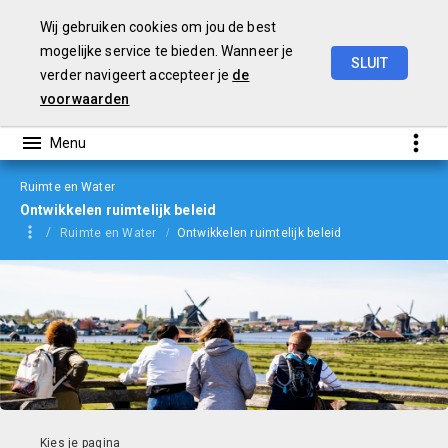
Wij gebruiken cookies om jou de best
mogelijke service te bieden. Wanneer je
SLUIT
verder navigeert accepteer je
de
jaarverslag
2023
voorwaarden
Ruimte en Water
Ontwikkelen ruimtelijk beleid
Ruimte en Water
Ontwikkelen ruimtelijk beleid