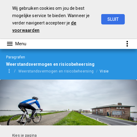
Wij gebruiken cookies om jou de best
mogelijke service te bieden. Wanneer je
SLUIT
verder navigeert accepteer je
de
jaarverslag
2023
voorwaarden
Paragrafen
Weerstandsvermogen en risicobeheersing
Weerstandsvermogen en risicobeheersing
Visie