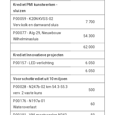
Krediet PMI kunstwerken -
sluizen
P.00059 - K20N KVSS-02
7.700
-5.980
Verv.kolk en damwand sluis
P.00077 - Alg-29, Nieuwbouw
54.300
0
Wilhelminasluis
62.000
-5.980
Krediet Innovatieve projecten
P.00157 - LED-verlichting
6.050
0
6.050
0
Voorschotkrediet uit 10 miljoen
P.00028 - N247b-02 km 54.3-55.3
500
0
verv. 2 vaste kuns
P.00176 - N197a-01
60
0
Wateroverlast