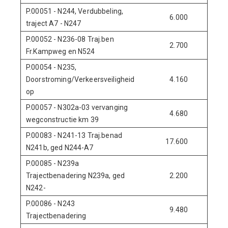
P.00051 - N244, Verdubbeling,
6.000
0
traject A7 - N247
P.00052 - N236-08 Traj.ben
2.700
0
Fr.Kampweg en N524
P.00054 - N235,
Doorstroming/Verkeersveiligheid
4.160
0
op
P.00057 - N302a-03 vervanging
4.680
0
wegconstructie km 39
P.00083 - N241-13 Traj.benad
17.600
0
N241b, ged N244-A7
P.00085 - N239a
Trajectbenadering N239a, ged
2.200
0
N242-
P.00086 - N243
9.480
0
Trajectbenadering