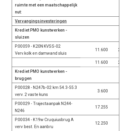
ruimte met een maatschappelijk
nut:
Vervangingsinvesteringen
Krediet PMO kunstwerken -
sluizen
P.00059 - K20N KVSS-02
11.600
29.100
Verv.kolk en damwand sluis
11.600
29.100
Krediet PMO kunstwerken -
bruggen
P.00028 - N247b-02 km 54.3-55.3
3.600
0
verv. 2 vaste kuns
P.00029 - Trajectaanpak N244-
17.255
0
N246
P.00034 - K19w Cruquiusbrug A
12.250
5.455
verv best. En aanbru