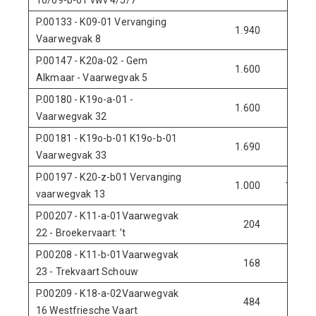
10/09-b-01 vwv 4/5/7
P.00133 - K09-01 Vervanging
1.940
0
Vaarwegvak 8
P.00147 - K20a-02 - Gem
1.600
0
Alkmaar - Vaarwegvak 5
P.00180 - K19o-a-01 -
1.600
0
Vaarwegvak 32
P.00181 - K19o-b-01 K19o-b-01
1.690
0
Vaarwegvak 33
P.00197 - K20-z-b01 Vervanging
1.000
11.205
vaarwegvak 13
P.00207 - K11-a-01Vaarwegvak
204
0
22 - Broekervaart: ’t
P.00208 - K11-b-01Vaarwegvak
168
0
23 - Trekvaart Schouw
P.00209 - K18-a-02Vaarwegvak
484
0
16 Westfriesche Vaart