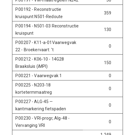
P.00191 - VM-maatregelen N242
50
0
P.00192 - Reconstructie
359
0
kruispunt N501-Redoute
P.00194 - N501-03 Reconstructie
130
0
kruispunt
P.00207 - K11-a-01Vaarwegvak
0
1.400
22 - Broekervaart: ’t
P.00212 - K06-10 - 14G28
150
-150
Braaksluis (iMPI)
P.00221 - Vaarwegvak 1
0
1.000
P.00225 - N203-18
0
350
kortetermmaatreg
P.00227 - ALG-45 —
0
200
kantmarkering fietspaden
P.00230 - VRI-progr, Alg-48 -
0
900
Vervanging VRI
1.249
3.700