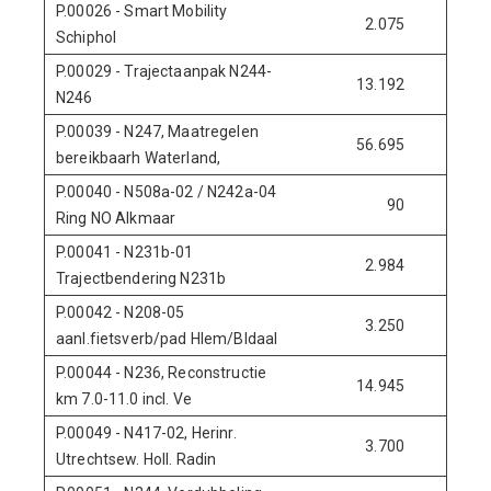
P.00026 - Smart Mobility
2.075
710
Schiphol
P.00029 - Trajectaanpak N244-
13.192
0
N246
P.00039 - N247, Maatregelen
56.695
0
bereikbaarh Waterland,
P.00040 - N508a-02 / N242a-04
90
0
Ring NO Alkmaar
P.00041 - N231b-01
2.984
0
Trajectbendering N231b
P.00042 - N208-05
3.250
0
aanl.fietsverb/pad Hlem/Bldaal
P.00044 - N236, Reconstructie
14.945
0
km 7.0-11.0 incl. Ve
P.00049 - N417-02, Herinr.
3.700
0
Utrechtsew. Holl. Radin