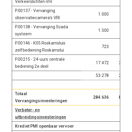
Verkeerslichten iVR
P.00137 - Vervanging
1.000
0
observatiecamera's VRI
P.00138 - Vervanging Scada
1.500
0
systeem
P.00146 - K05 Roskamsluis
723
0
zelfbediening Roskamslui
P.00215 - 24-uurs centrale
17.472
20.269
bediening 2e deel
53.278
20.269
Totaal
284.636
81.969
Vervangingsinvesteringen
Verbeter- en
uitbreidingsinvesteringen
Krediet PMI openbaar vervoer