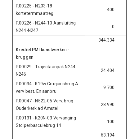
P.00225 - N203-18
400
0
kortetermmaatreg
P.00226 - N244-10 Aansluiting
0
375
N244-N247
344.334
5.537
Krediet PMI kunstwerken -
bruggen
P.00029 - Trajectaanpak N244-
24.404
0
N246
P.00034 - K19w Cruquiusbrug A
9.700
2.870
verv best. En aanbru
P.00047 - N522-05 Verv. brug
28.990
0
Ouderkerk ad Amstel
P.00131 - K20N-03 Vervanging
100
5.600
Stolperbasculebrug 14
63.194
8.470