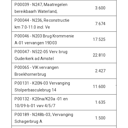
P.00039 - N247, Maatregelen
3.600
0
bereikbaarh Waterland,
P.00044 - N236, Reconstructie
7.674
0
km 7.0-11.0 incl. Ve
P.00046 - N203 Brug Krommenie
17.525
0
A-01 vervangen 19D03
P.00047 - N522-05 Verv. brug
22.810
0
Ouderkerk ad Amstel
P.00065 - VIK vervangen
2.427
0
Broekhornerbrug
P.00131 - K20N-03 Vervanging
11.600
14.100
Stolperbasculebrug 14
P.00132 - K20na/K20a -01 en
1.635
350
10/09-b-01 vwv 4/5/7
P.00189 - N248b-03, Vervanging
1.500
0
Schagerbrug A