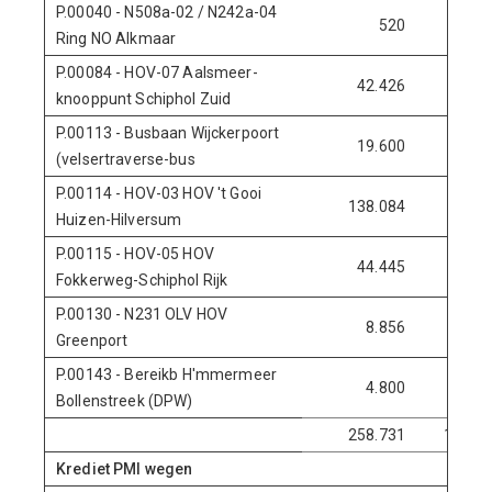
P.00040 - N508a-02 / N242a-04
520
0
Ring NO Alkmaar
P.00084 - HOV-07 Aalsmeer-
42.426
3.500
knooppunt Schiphol Zuid
P.00113 - Busbaan Wijckerpoort
19.600
4.950
(velsertraverse-bus
P.00114 - HOV-03 HOV 't Gooi
138.084
0
Huizen-Hilversum
P.00115 - HOV-05 HOV
44.445
0
Fokkerweg-Schiphol Rijk
P.00130 - N231 OLV HOV
8.856
3.386
Greenport
P.00143 - Bereikb H'mmermeer
4.800
0
Bollenstreek (DPW)
258.731
11.836
Krediet PMI wegen