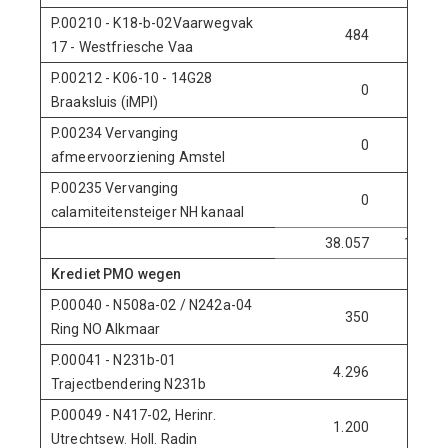
P.00210 - K18-b-02Vaarwegvak
484
0
17 - Westfriesche Vaa
P.00212 - K06-10 - 14G28
0
1.285
Braaksluis (iMPI)
P.00234 Vervanging
0
500
afmeervoorziening Amstel
P.00235 Vervanging
0
300
calamiteitensteiger NH kanaal
38.057
15.365
Krediet PMO wegen
P.00040 - N508a-02 / N242a-04
350
0
Ring NO Alkmaar
P.00041 - N231b-01
4.296
0
Trajectbendering N231b
P.00049 - N417-02, Herinr.
1.200
0
Utrechtsew. Holl. Radin