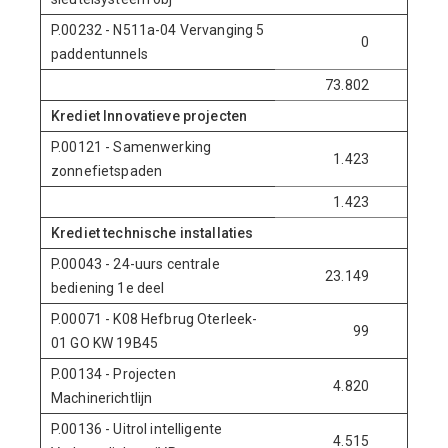
P.00232 - N511a-04 Vervanging 5
0
700
paddentunnels
73.802
1.930
Krediet Innovatieve projecten
P.00121 - Samenwerking
1.423
0
zonnefietspaden
1.423
0
Krediet technische installaties
P.00043 - 24-uurs centrale
23.149
0
bediening 1e deel
P.00071 - K08 Hefbrug Oterleek-
99
0
01 GO KW 19B45
P.00134 - Projecten
4.820
0
Machinerichtlijn
P.00136 - Uitrol intelligente
4.515
0