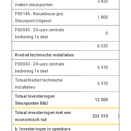
3.820
0
maken steunpunten
P.00144 - Nieuwbouw gez.
1.800
0
Steunpunt Uitgeest
P.00043 - 24-uurs centrale
0
0
bediening 1e deel
6.535
0
Krediet technische installaties
P.00043 - 24-uurs centrale
5.970
0
bediening 1e deel
Totaal Krediet technische
5.970
0
installaties
Totaal Investeringen
12.505
0
Steunpunten B&U
Totaal investeringen met een
333.910
20.265
economisch nut
b. Investeringen in openbare