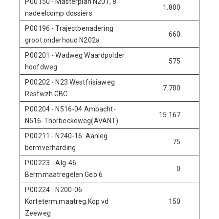
P.00150 - Masterplan N201, 8
1.800
0
nadeelcomp dossiers
P.00196 - Trajectbenadering
660
0
groot onderhoud N202a
P.00201 - Wadweg Waardpolder
575
0
hoofdweg
P.00202 - N23 Westfrisiaweg
7.700
0
Restwzh GBC
P.00204 - N516-04 Ambacht-
15.167
0
N516-Thorbeckeweg(AVANT)
P.00211 - N240-16: Aanleg
75
625
bermverharding
P.00223 - Alg-46
0
2.700
Bermmaatregelen Geb 6
P.00224 - N200-06-
Korteterm.maatreg.Kop vd
150
0
Zeeweg