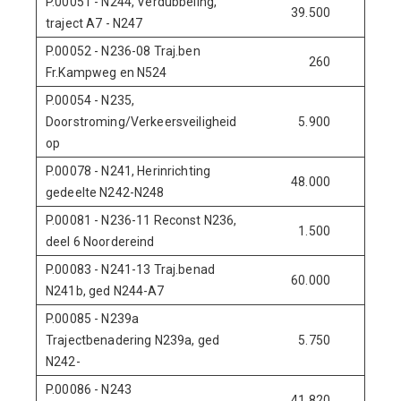
P.00051 - N244, Verdubbeling,
39.500
-375
traject A7 - N247
P.00052 - N236-08 Traj.ben
260
0
Fr.Kampweg en N524
P.00054 - N235,
Doorstroming/Verkeersveiligheid
5.900
0
op
P.00078 - N241, Herinrichting
48.000
0
gedeelte N242-N248
P.00081 - N236-11 Reconst N236,
1.500
0
deel 6 Noordereind
P.00083 - N241-13 Traj.benad
60.000
0
N241b, ged N244-A7
P.00085 - N239a
Trajectbenadering N239a, ged
5.750
400
N242-
P.00086 - N243
41.820
0