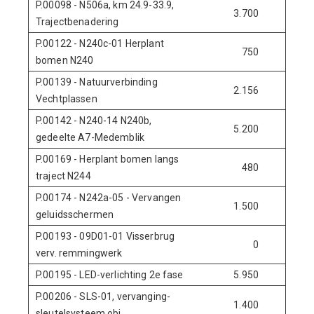
P.00098 - N506a, km 24.9-33.9,
3.700
0
Trajectbenadering
P.00122 - N240c-01 Herplant
750
0
bomen N240
P.00139 - Natuurverbinding
2.156
0
Vechtplassen
P.00142 - N240-14 N240b,
5.200
0
gedeelte A7-Medemblik
P.00169 - Herplant bomen langs
480
0
traject N244
P.00174 - N242a-05 - Vervangen
1.500
0
geluidsschermen
P.00193 - 09D01-01 Visserbrug
0
730
verv. remmingwerk
P.00195 - LED-verlichting 2e fase
5.950
0
P.00206 - SLS-01, vervanging-
1.400
500
sleutelsysteem obj