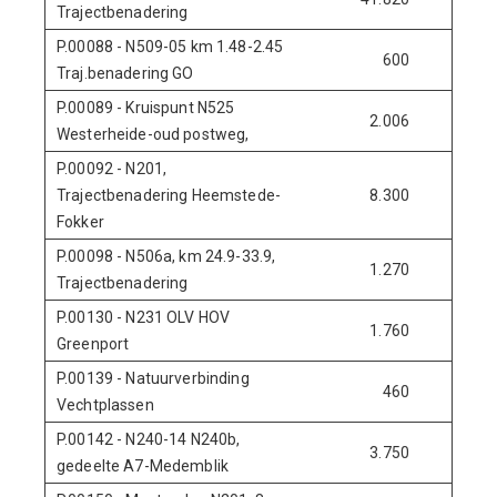
Trajectbenadering
P.00088 - N509-05 km 1.48-2.45
600
0
Traj.benadering GO
P.00089 - Kruispunt N525
2.006
0
Westerheide-oud postweg,
P.00092 - N201,
Trajectbenadering Heemstede-
8.300
0
Fokker
P.00098 - N506a, km 24.9-33.9,
1.270
0
Trajectbenadering
P.00130 - N231 OLV HOV
1.760
1.102
Greenport
P.00139 - Natuurverbinding
460
0
Vechtplassen
P.00142 - N240-14 N240b,
3.750
0
gedeelte A7-Medemblik