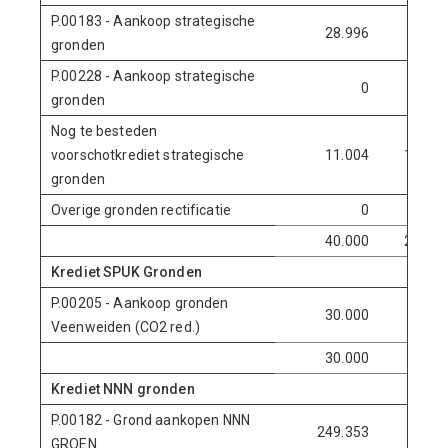
P.00183 - Aankoop strategische
28.996
1.088
gronden
P.00228 - Aankoop strategische
0
1.672
gronden
Nog te besteden
voorschotkrediet strategische
11.004
17.240
gronden
Overige gronden rectificatie
0
0
40.000
20.000
Krediet SPUK Gronden
P.00205 - Aankoop gronden
30.000
0
Veenweiden (CO2 red.)
30.000
0
Krediet NNN gronden
P.00182 - Grond aankopen NNN
249.353
0
GROEN