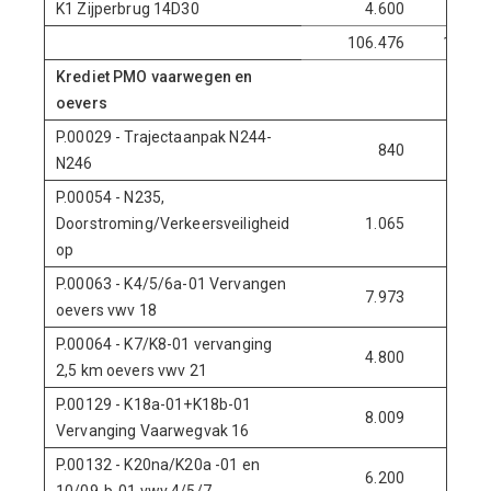
K1 Zijperbrug 14D30
4.600
-4.600
106.476
15.305
Krediet PMO vaarwegen en
oevers
P.00029 - Trajectaanpak N244-
840
0
N246
P.00054 - N235,
Doorstroming/Verkeersveiligheid
1.065
0
op
P.00063 - K4/5/6a-01 Vervangen
7.973
0
oevers vwv 18
P.00064 - K7/K8-01 vervanging
4.800
0
2,5 km oevers vwv 21
P.00129 - K18a-01+K18b-01
8.009
755
Vervanging Vaarwegvak 16
P.00132 - K20na/K20a -01 en
6.200
1.320