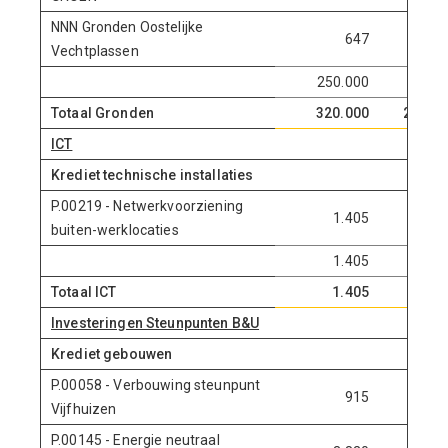
NNN Gronden Oostelijke
647
0
Vechtplassen
250.000
0
Totaal Gronden
320.000
20.000
ICT
Krediet technische installaties
P.00219 - Netwerkvoorziening
1.405
265
buiten-werklocaties
1.405
265
Totaal ICT
1.405
265
Investeringen Steunpunten B&U
Krediet gebouwen
P.00058 - Verbouwing steunpunt
915
0
Vijfhuizen
P.00145 - Energie neutraal