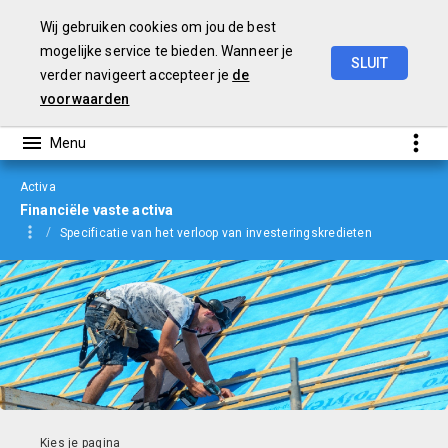
Wij gebruiken cookies om jou de best
mogelijke service te bieden. Wanneer je
SLUIT
verder navigeert accepteer je
de
jaarverslag
2023
voorwaarden
Activa
Financiële vaste activa
Specificatie van het verloop van investeringskredieten