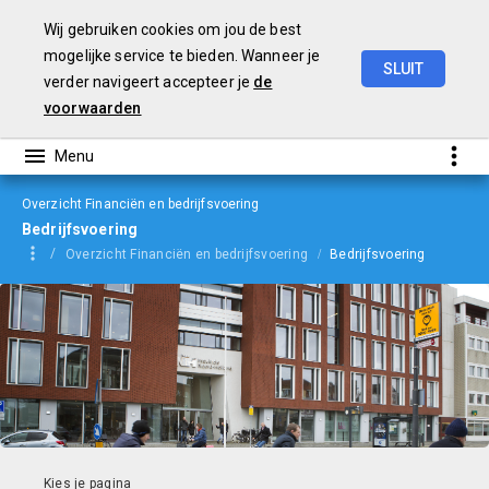
Wij gebruiken cookies om jou de best
mogelijke service te bieden. Wanneer je
SLUIT
verder navigeert accepteer je
de
jaarverslag
2023
voorwaarden
Overzicht Financiën en bedrijfsvoering
Bedrijfsvoering
Overzicht Financiën en bedrijfsvoering
Bedrijfsvoering