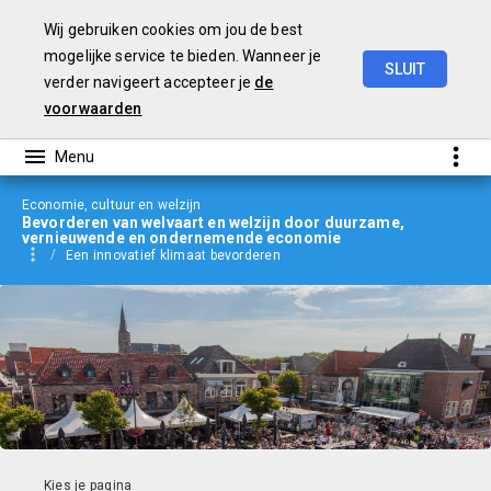
Wij gebruiken cookies om jou de best
mogelijke service te bieden. Wanneer je
SLUIT
verder navigeert accepteer je
de
jaarverslag
2023
voorwaarden
Economie, cultuur en welzijn
Bevorderen van welvaart en welzijn door duurzame,
vernieuwende en ondernemende economie
Een innovatief klimaat bevorderen