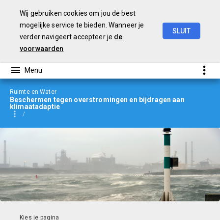
Wij gebruiken cookies om jou de best
mogelijke service te bieden. Wanneer je
SLUIT
verder navigeert accepteer je
de
jaarverslag
2023
voorwaarden
Ruimte en Water
Beschermen tegen overstromingen en bijdragen aan
klimaatadaptie