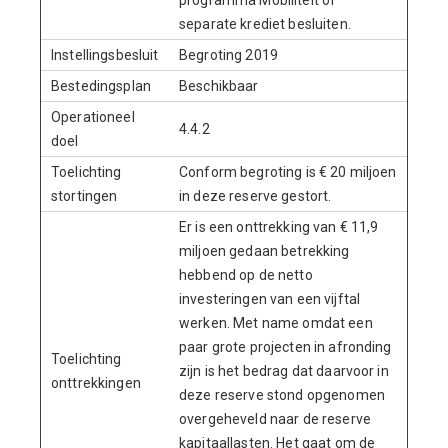
programma Mobiliteit of
separate krediet besluiten.
Instellingsbesluit
Begroting 2019
Bestedingsplan
Beschikbaar
Operationeel
4.4.2
doel
Toelichting
Conform begroting is € 20 miljoen
stortingen
in deze reserve gestort.
Er is een onttrekking van € 11,9
miljoen gedaan betrekking
hebbend op de netto
investeringen van een vijftal
werken. Met name omdat een
paar grote projecten in afronding
Toelichting
zijn is het bedrag dat daarvoor in
onttrekkingen
deze reserve stond opgenomen
overgeheveld naar de reserve
kapitaallasten. Het gaat om de