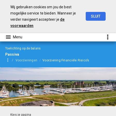
Wij gebruiken cookies om jou de best
mogelijke service te bieden. Wanneer je
SLUIT
verder navigeert accepteer je
de
jaarverslag
2023
voorwaarden
Toelichting op de balans
Passiva
Voorzieningen
Voorziening Financiële Risico’s